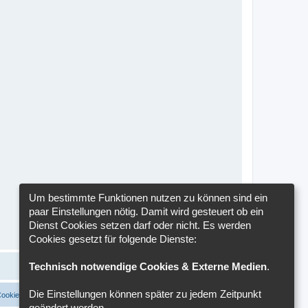
Um bestimmte Funktionen nutzen zu können sind ein
paar Einstellungen nötig. Damit wird gesteuert ob ein
Dienst Cookies setzen darf oder nicht. Es werden
Cookies gesetzt für folgende Dienste:
Technisch notwendige Cookies & Externe Medien
.
Die Einstellungen können später zu jedem Zeitpunkt
Cookies löschen
Cookie-Einstellungen
Alle Zeiten sind
UTC+02:00
geändert werden.