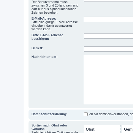
Der Benutzername muss
zwischen 3 und 20 lang sein und
darf nur aus alphanumerischen
Zeichen bestehen.
E-Mail-Adresse:
Bitte eine gültige E-Mail-Adresse
eingeben, damit geantwortet
werden kann.
Bitte E-Mail-Adresse
bestätigen:
Betreff:
Nachrichtentext:
Datenschutzerklärung:
Ich bin damit einverstanden, 
Sortier nach Obst oder
Gemüse
Obst
Gem
Zieh die richtigen Optionen in die