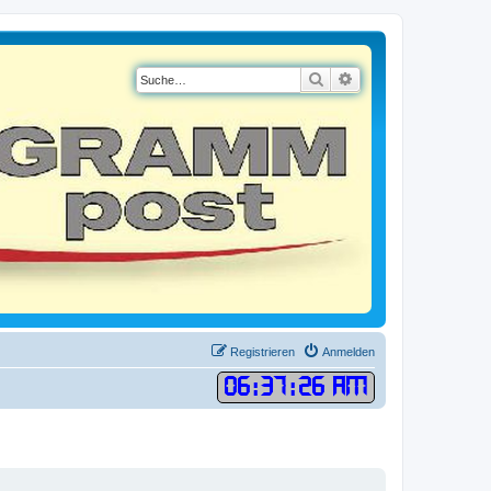
Suche
Erweiterte Suche
Registrieren
Anmelden
06
:
37
:
26 AM