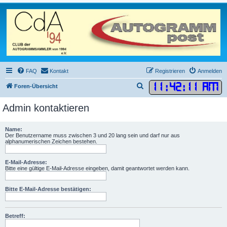
FAQ
Kontakt
Registrieren
Anmelden
11
:
42
:
12 AM
S
Foren-Übersicht
u
Admin kontaktieren
c
h
Name:
e
Der Benutzername muss zwischen 3 und 20 lang sein und darf nur aus
alphanumerischen Zeichen bestehen.
E-Mail-Adresse:
Bitte eine gültige E-Mail-Adresse eingeben, damit geantwortet werden kann.
Bitte E-Mail-Adresse bestätigen:
Betreff: