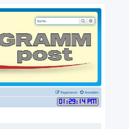
Suche
Erweiterte Suche
Registrieren
Anmelden
01
:
29
:
14 PM