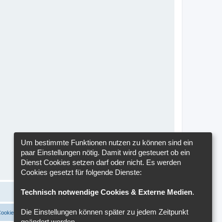
Um bestimmte Funktionen nutzen zu können sind ein
paar Einstellungen nötig. Damit wird gesteuert ob ein
Dienst Cookies setzen darf oder nicht. Es werden
Cookies gesetzt für folgende Dienste:
Technisch notwendige Cookies & Externe Medien
.
Die Einstellungen können später zu jedem Zeitpunkt
Cookies löschen
Cookie-Einstellungen
Alle Zeiten sind
UTC+02:00
geändert werden.