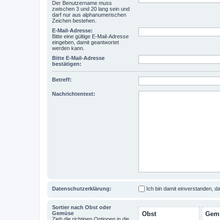
Der Benutzername muss
zwischen 3 und 20 lang sein und
darf nur aus alphanumerischen
Zeichen bestehen.
E-Mail-Adresse:
Bitte eine gültige E-Mail-Adresse
eingeben, damit geantwortet
werden kann.
Bitte E-Mail-Adresse
bestätigen:
Betreff:
Nachrichtentext:
Datenschutzerklärung:
Ich bin damit einverstanden, 
Sortier nach Obst oder
Gemüse
Obst
Gem
Zieh die richtigen Optionen in die