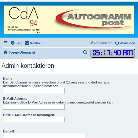
FAQ
Kontakt
Registrieren
Anmelden
05
:
17
:
40 AM
S
Foren-Übersicht
u
Admin kontaktieren
c
h
Name:
e
Der Benutzername muss zwischen 3 und 20 lang sein und darf nur aus
alphanumerischen Zeichen bestehen.
E-Mail-Adresse:
Bitte eine gültige E-Mail-Adresse eingeben, damit geantwortet werden kann.
Bitte E-Mail-Adresse bestätigen:
Betreff: