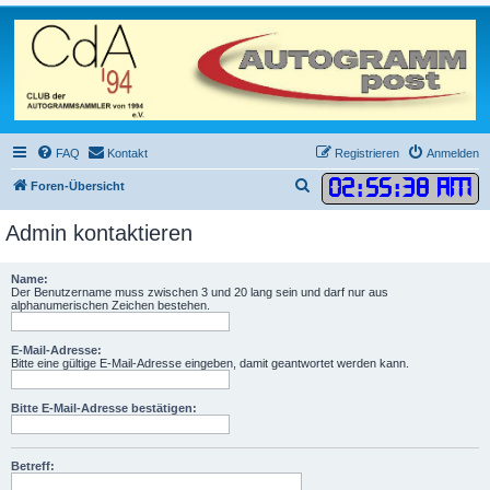
FAQ
Kontakt
Registrieren
Anmelden
02
:
55
:
38 AM
S
Foren-Übersicht
u
Admin kontaktieren
c
h
Name:
e
Der Benutzername muss zwischen 3 und 20 lang sein und darf nur aus
alphanumerischen Zeichen bestehen.
E-Mail-Adresse:
Bitte eine gültige E-Mail-Adresse eingeben, damit geantwortet werden kann.
Bitte E-Mail-Adresse bestätigen:
Betreff: