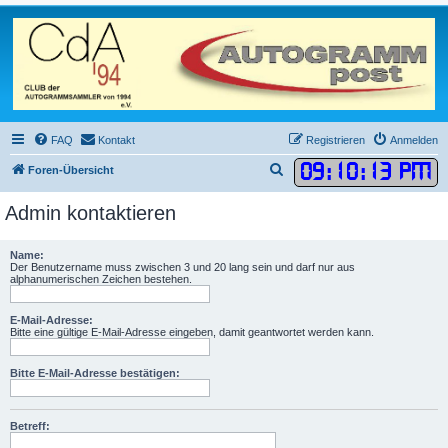
FAQ
Kontakt
Registrieren
Anmelden
09
:
10
:
13 PM
S
Foren-Übersicht
u
Admin kontaktieren
c
h
Name:
e
Der Benutzername muss zwischen 3 und 20 lang sein und darf nur aus
alphanumerischen Zeichen bestehen.
E-Mail-Adresse:
Bitte eine gültige E-Mail-Adresse eingeben, damit geantwortet werden kann.
Bitte E-Mail-Adresse bestätigen:
Betreff: