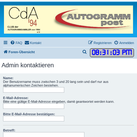
FAQ
Kontakt
Registrieren
Anmelden
08
:
31
:
03 PM
S
Foren-Übersicht
u
Admin kontaktieren
c
h
Name:
e
Der Benutzername muss zwischen 3 und 20 lang sein und darf nur aus
alphanumerischen Zeichen bestehen.
E-Mail-Adresse:
Bitte eine gültige E-Mail-Adresse eingeben, damit geantwortet werden kann.
Bitte E-Mail-Adresse bestätigen:
Betreff: