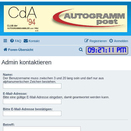
FAQ
Kontakt
Registrieren
Anmelden
09
:
27
:
11 PM
S
Foren-Übersicht
u
Admin kontaktieren
c
h
Name:
e
Der Benutzername muss zwischen 3 und 20 lang sein und darf nur aus
alphanumerischen Zeichen bestehen.
E-Mail-Adresse:
Bitte eine gültige E-Mail-Adresse eingeben, damit geantwortet werden kann.
Bitte E-Mail-Adresse bestätigen:
Betreff: