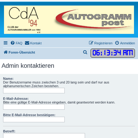
FAQ
Kontakt
Registrieren
Anmelden
06
:
13
:
34 AM
S
Foren-Übersicht
u
Admin kontaktieren
c
h
Name:
e
Der Benutzername muss zwischen 3 und 20 lang sein und darf nur aus
alphanumerischen Zeichen bestehen.
E-Mail-Adresse:
Bitte eine gültige E-Mail-Adresse eingeben, damit geantwortet werden kann.
Bitte E-Mail-Adresse bestätigen:
Betreff: