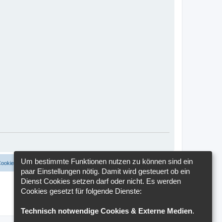
Um bestimmte Funktionen nutzen zu können sind ein
Cookies löschen
Cookie-Einstellungen
Alle Zeiten sind
UTC+02:00
paar Einstellungen nötig. Damit wird gesteuert ob ein
Dienst Cookies setzen darf oder nicht. Es werden
Cookies gesetzt für folgende Dienste:
Technisch notwendige Cookies & Externe Medien
.