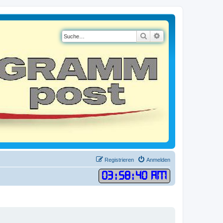
Suche
Erweiterte Suche
Registrieren
Anmelden
03
:
58
:
41 AM