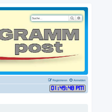
Suche
Erweiterte Suche
Registrieren
Anmelden
01
:
49
:
48 PM