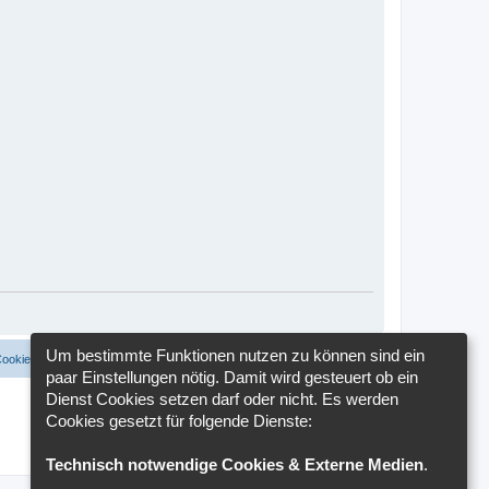
Um bestimmte Funktionen nutzen zu können sind ein
Cookies löschen
Cookie-Einstellungen
Alle Zeiten sind
UTC+02:00
paar Einstellungen nötig. Damit wird gesteuert ob ein
Dienst Cookies setzen darf oder nicht. Es werden
Cookies gesetzt für folgende Dienste:
Technisch notwendige Cookies & Externe Medien
.