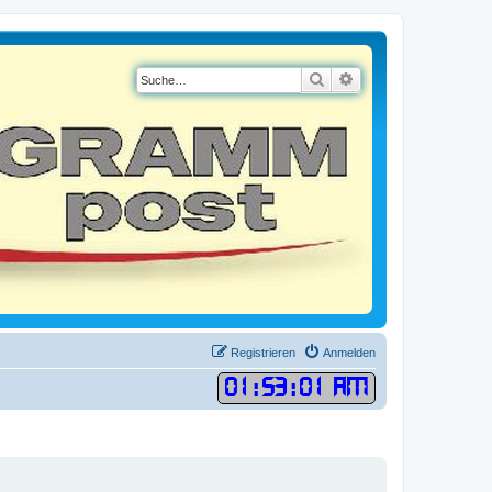
Suche
Erweiterte Suche
Registrieren
Anmelden
01
:
53
:
02 AM