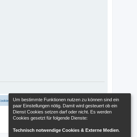
Um bestimmte Funktionen nutzen zu können sind ein
Cookies löschen
Cookie-Einstellungen
Alle Zeiten sind
UTC+02:00
paar Einstellungen nötig. Damit wird gesteuert ob ein
Dienst Cookies setzen darf oder nicht. Es werden
Cookies gesetzt für folgende Dienste:
Technisch notwendige Cookies & Externe Medien
.