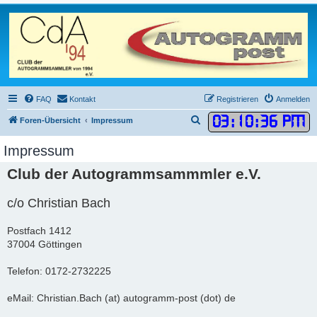
FAQ
Kontakt
Registrieren
Anmelden
03
:
10
:
36 PM
S
Foren-Übersicht
Impressum
u
Impressum
c
Club der Autogrammsammmler e.V.
h
e
c/o Christian Bach
Postfach 1412
37004 Göttingen
Telefon: 0172-2732225
eMail: Christian.Bach (at) autogramm-post (dot) de