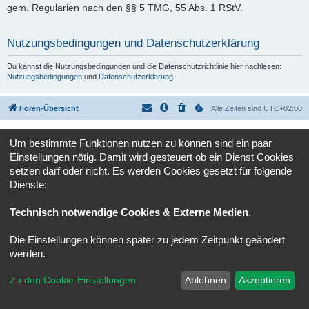
gem. Regularien nach den §§ 5 TMG, 55 Abs. 1 RStV.
Nutzungsbedingungen und Datenschutzerklärung
Du kannst die Nutzungsbedingungen und die Datenschutzrichtlinie hier nachlesen:
Nutzungsbedingungen
und
Datenschutzerklärung
Foren-Übersicht
Alle Zeiten sind
UTC+02:00
Powered by
phpBB
® Forum Software © phpBB Limited
Um bestimmte Funktionen nutzen zu können sind ein paar
Deutsche Übersetzung durch
phpBB.de
Einstellungen nötig. Damit wird gesteuert ob ein Dienst Cookies
Datenschutz
|
Nutzungsbedingungen
setzen darf oder nicht. Es werden Cookies gesetzt für folgende
Dienste:
Technisch notwendige Cookies & Externe Medien
.
Die Einstellungen können später zu jedem Zeitpunkt geändert
werden.
Zu den Cookie-Einstellungen
Ablehnen
Akzeptieren