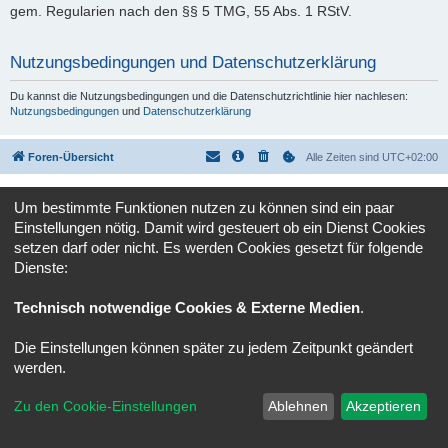
gem. Regularien nach den §§ 5 TMG, 55 Abs. 1 RStV.
Nutzungsbedingungen und Datenschutzerklärung
Du kannst die Nutzungsbedingungen und die Datenschutzrichtlinie hier nachlesen:
Nutzungsbedingungen
und
Datenschutzerklärung
Foren-Übersicht
Alle Zeiten sind
UTC+02:00
Powered by
phpBB
® Forum Software © phpBB Limited
Um bestimmte Funktionen nutzen zu können sind ein paar
Deutsche Übersetzung durch
phpBB.de
Einstellungen nötig. Damit wird gesteuert ob ein Dienst Cookies
Datenschutz
|
Nutzungsbedingungen
setzen darf oder nicht. Es werden Cookies gesetzt für folgende
Dienste:
Technisch notwendige Cookies & Externe Medien
.
Die Einstellungen können später zu jedem Zeitpunkt geändert
werden.
Zu den Cookie-Einstellungen
Ablehnen
Akzeptieren