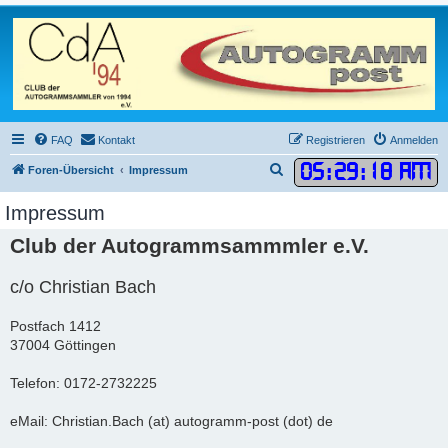
FAQ
Kontakt
Registrieren
Anmelden
05
:
29
:
18 AM
S
Foren-Übersicht
Impressum
u
Impressum
c
Club der Autogrammsammmler e.V.
h
e
c/o Christian Bach
Postfach 1412
37004 Göttingen
Telefon: 0172-2732225
eMail: Christian.Bach (at) autogramm-post (dot) de