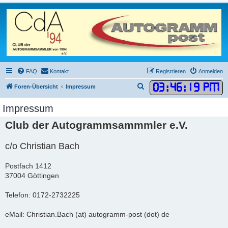
FAQ
Kontakt
Registrieren
Anmelden
03
:
46
:
19 PM
S
Foren-Übersicht
Impressum
u
Impressum
c
Club der Autogrammsammmler e.V.
h
e
c/o Christian Bach
Postfach 1412
37004 Göttingen
Telefon: 0172-2732225
eMail: Christian.Bach (at) autogramm-post (dot) de