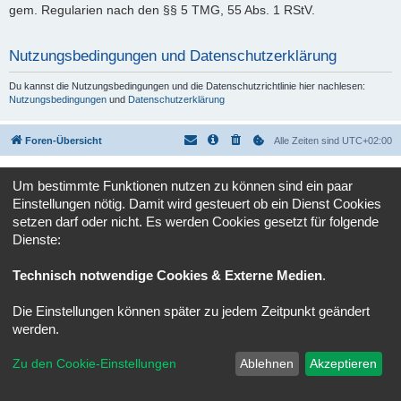
gem. Regularien nach den §§ 5 TMG, 55 Abs. 1 RStV.
Nutzungsbedingungen und Datenschutzerklärung
Du kannst die Nutzungsbedingungen und die Datenschutzrichtlinie hier nachlesen:
Nutzungsbedingungen
und
Datenschutzerklärung
Foren-Übersicht
Alle Zeiten sind
UTC+02:00
Powered by
phpBB
® Forum Software © phpBB Limited
Um bestimmte Funktionen nutzen zu können sind ein paar
Deutsche Übersetzung durch
phpBB.de
Einstellungen nötig. Damit wird gesteuert ob ein Dienst Cookies
Datenschutz
|
Nutzungsbedingungen
setzen darf oder nicht. Es werden Cookies gesetzt für folgende
Dienste:
Technisch notwendige Cookies & Externe Medien
.
Die Einstellungen können später zu jedem Zeitpunkt geändert
werden.
Zu den Cookie-Einstellungen
Ablehnen
Akzeptieren