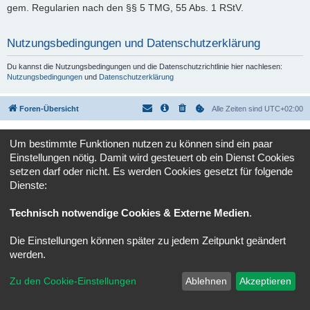
gem. Regularien nach den §§ 5 TMG, 55 Abs. 1 RStV.
Nutzungsbedingungen und Datenschutzerklärung
Du kannst die Nutzungsbedingungen und die Datenschutzrichtlinie hier nachlesen:
Nutzungsbedingungen
und
Datenschutzerklärung
Foren-Übersicht
Alle Zeiten sind
UTC+02:00
Powered by
phpBB
® Forum Software © phpBB Limited
Um bestimmte Funktionen nutzen zu können sind ein paar
Deutsche Übersetzung durch
phpBB.de
Einstellungen nötig. Damit wird gesteuert ob ein Dienst Cookies
Datenschutz
|
Nutzungsbedingungen
setzen darf oder nicht. Es werden Cookies gesetzt für folgende
Dienste:
Technisch notwendige Cookies & Externe Medien
.
Die Einstellungen können später zu jedem Zeitpunkt geändert
werden.
Zu den Cookie-Einstellungen
Ablehnen
Akzeptieren