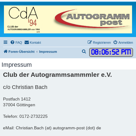
FAQ
Kontakt
Registrieren
Anmelden
08
:
06
:
52 PM
S
Foren-Übersicht
Impressum
u
Impressum
c
Club der Autogrammsammmler e.V.
h
e
c/o Christian Bach
Postfach 1412
37004 Göttingen
Telefon: 0172-2732225
eMail: Christian.Bach (at) autogramm-post (dot) de