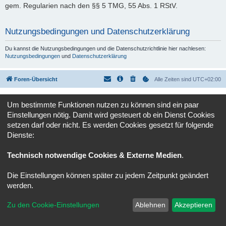
gem. Regularien nach den §§ 5 TMG, 55 Abs. 1 RStV.
Nutzungsbedingungen und Datenschutzerklärung
Du kannst die Nutzungsbedingungen und die Datenschutzrichtlinie hier nachlesen:
Nutzungsbedingungen
und
Datenschutzerklärung
Foren-Übersicht
Alle Zeiten sind
UTC+02:00
Powered by
phpBB
® Forum Software © phpBB Limited
Um bestimmte Funktionen nutzen zu können sind ein paar
Deutsche Übersetzung durch
phpBB.de
Einstellungen nötig. Damit wird gesteuert ob ein Dienst Cookies
Datenschutz
|
Nutzungsbedingungen
setzen darf oder nicht. Es werden Cookies gesetzt für folgende
Dienste:
Technisch notwendige Cookies & Externe Medien
.
Die Einstellungen können später zu jedem Zeitpunkt geändert
werden.
Zu den Cookie-Einstellungen
Ablehnen
Akzeptieren