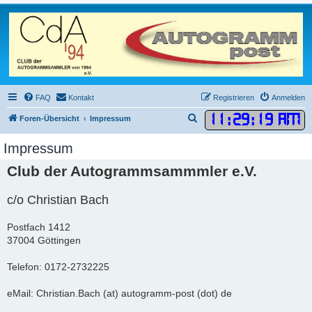
FAQ
Kontakt
Registrieren
Anmelden
11
:
29
:
19 AM
S
Foren-Übersicht
Impressum
u
Impressum
c
Club der Autogrammsammmler e.V.
h
e
c/o Christian Bach
Postfach 1412
37004 Göttingen
Telefon: 0172-2732225
eMail: Christian.Bach (at) autogramm-post (dot) de