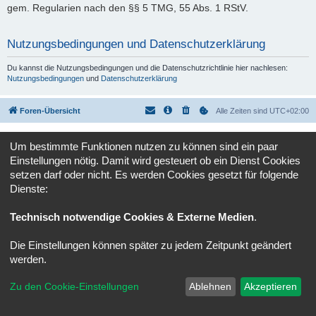
gem. Regularien nach den §§ 5 TMG, 55 Abs. 1 RStV.
Nutzungsbedingungen und Datenschutzerklärung
Du kannst die Nutzungsbedingungen und die Datenschutzrichtlinie hier nachlesen:
Nutzungsbedingungen
und
Datenschutzerklärung
Foren-Übersicht
Alle Zeiten sind
UTC+02:00
Powered by
phpBB
® Forum Software © phpBB Limited
Um bestimmte Funktionen nutzen zu können sind ein paar
Deutsche Übersetzung durch
phpBB.de
Einstellungen nötig. Damit wird gesteuert ob ein Dienst Cookies
Datenschutz
|
Nutzungsbedingungen
setzen darf oder nicht. Es werden Cookies gesetzt für folgende
Dienste:
Technisch notwendige Cookies & Externe Medien
.
Die Einstellungen können später zu jedem Zeitpunkt geändert
werden.
Zu den Cookie-Einstellungen
Ablehnen
Akzeptieren