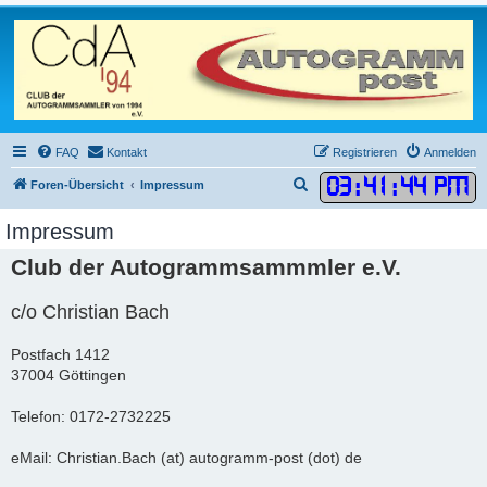
FAQ
Kontakt
Registrieren
Anmelden
03
:
41
:
44 PM
S
Foren-Übersicht
Impressum
u
Impressum
c
Club der Autogrammsammmler e.V.
h
e
c/o Christian Bach
Postfach 1412
37004 Göttingen
Telefon: 0172-2732225
eMail: Christian.Bach (at) autogramm-post (dot) de