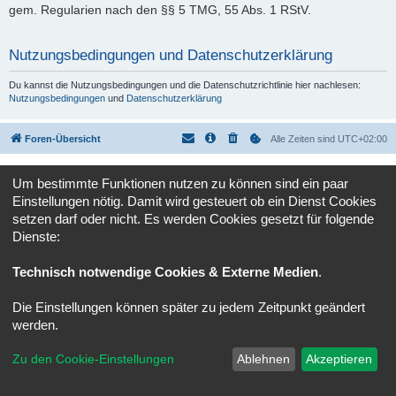
gem. Regularien nach den §§ 5 TMG, 55 Abs. 1 RStV.
Nutzungsbedingungen und Datenschutzerklärung
Du kannst die Nutzungsbedingungen und die Datenschutzrichtlinie hier nachlesen:
Nutzungsbedingungen
und
Datenschutzerklärung
Foren-Übersicht
Alle Zeiten sind
UTC+02:00
Powered by
phpBB
® Forum Software © phpBB Limited
Um bestimmte Funktionen nutzen zu können sind ein paar
Deutsche Übersetzung durch
phpBB.de
Einstellungen nötig. Damit wird gesteuert ob ein Dienst Cookies
Datenschutz
|
Nutzungsbedingungen
setzen darf oder nicht. Es werden Cookies gesetzt für folgende
Dienste:
Technisch notwendige Cookies & Externe Medien
.
Die Einstellungen können später zu jedem Zeitpunkt geändert
werden.
Zu den Cookie-Einstellungen
Ablehnen
Akzeptieren