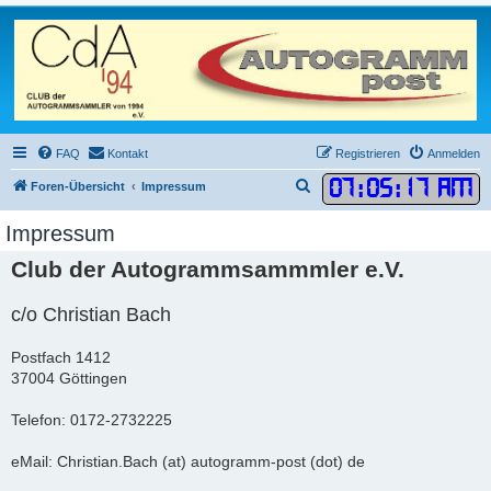
FAQ
Kontakt
Registrieren
Anmelden
07
:
05
:
17 AM
S
Foren-Übersicht
Impressum
u
Impressum
c
Club der Autogrammsammmler e.V.
h
e
c/o Christian Bach
Postfach 1412
37004 Göttingen
Telefon: 0172-2732225
eMail: Christian.Bach (at) autogramm-post (dot) de