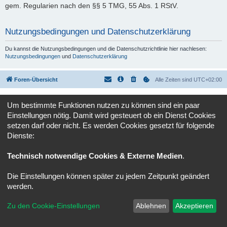
gem. Regularien nach den §§ 5 TMG, 55 Abs. 1 RStV.
Nutzungsbedingungen und Datenschutzerklärung
Du kannst die Nutzungsbedingungen und die Datenschutzrichtlinie hier nachlesen:
Nutzungsbedingungen
und
Datenschutzerklärung
Foren-Übersicht
Alle Zeiten sind
UTC+02:00
Powered by
phpBB
® Forum Software © phpBB Limited
Um bestimmte Funktionen nutzen zu können sind ein paar
Deutsche Übersetzung durch
phpBB.de
Einstellungen nötig. Damit wird gesteuert ob ein Dienst Cookies
Datenschutz
|
Nutzungsbedingungen
setzen darf oder nicht. Es werden Cookies gesetzt für folgende
Dienste:
Technisch notwendige Cookies & Externe Medien
.
Die Einstellungen können später zu jedem Zeitpunkt geändert
werden.
Zu den Cookie-Einstellungen
Ablehnen
Akzeptieren