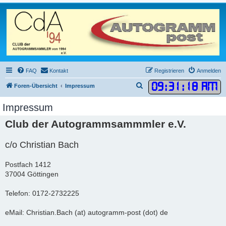
FAQ
Kontakt
Registrieren
Anmelden
09
:
31
:
18 AM
S
Foren-Übersicht
Impressum
u
Impressum
c
Club der Autogrammsammmler e.V.
h
e
c/o Christian Bach
Postfach 1412
37004 Göttingen
Telefon: 0172-2732225
eMail: Christian.Bach (at) autogramm-post (dot) de