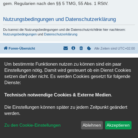
gem. Regularien nach den §§ 5 TMG, 55 Abs. 1 RStV.
Nutzungsbedingungen und Datenschutzerklärung
Du kannst die Nutzungsbedingungen und die Datenschutzrichtlinie hier nachlesen:
Nutzungsbedingungen
und
Datenschutzerklärung
Foren-Übersicht
Alle Zeiten sind
UTC+02:00
Powered by
phpBB
® Forum Software © phpBB Limited
Um bestimmte Funktionen nutzen zu können sind ein paar
Deutsche Übersetzung durch
phpBB.de
Einstellungen nötig. Damit wird gesteuert ob ein Dienst Cookies
Datenschutz
|
Nutzungsbedingungen
setzen darf oder nicht. Es werden Cookies gesetzt für folgende
Dienste:
Technisch notwendige Cookies & Externe Medien
.
Die Einstellungen können später zu jedem Zeitpunkt geändert
werden.
Zu den Cookie-Einstellungen
Ablehnen
Akzeptieren