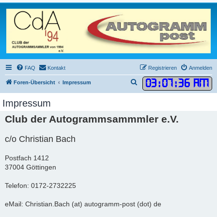
FAQ
Kontakt
Registrieren
Anmelden
03
:
07
:
36 AM
S
Foren-Übersicht
Impressum
u
Impressum
c
Club der Autogrammsammmler e.V.
h
e
c/o Christian Bach
Postfach 1412
37004 Göttingen
Telefon: 0172-2732225
eMail: Christian.Bach (at) autogramm-post (dot) de